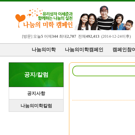
[방문] 오늘
5
어제
344
최대
2,707
전체
492,413
(2014-12-24이후)
나눔의미학
나눔의미학캠페인
캠페인참
공지/칼럼
공지사항
나눔의미학칼럼