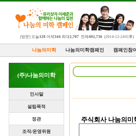
[방문] 오늘
328
어제
344
최대
2,707
전체
492,736
(2014-12-24이후)
나눔의미학
나눔의미학캠페인
캠페인참
(주)나눔의미학
인사말
설립목적
주식회사 나눔의미학
정관
조직/운영위원