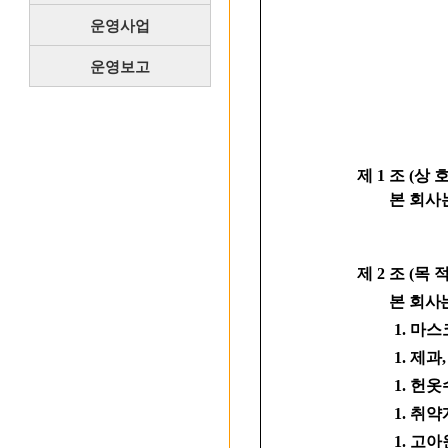
운영사업
운영보고
제 1 조 (상 호
본 회사는 
제 2 조 (목 적
본
회사는
1. 마
1. 제과,
1. 헌옷
1. 취약계
1. 고아