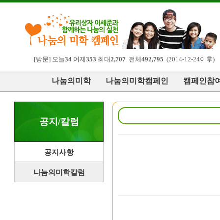
[방문] 오늘
34
어제
353
최대
2,707
전체
492,795
(2014-12-24이후)
나눔의미학
나눔의미학캠페인
캠페인참
공지/칼럼
공지사항
나눔의미학칼럼