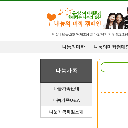
[방문] 오늘
286
어제
314
최대
2,707
전체
492,35
나눔의미학
나눔의미학캠페
나눔가족
나눔가족안내
나눔가족Q&A
나눔가족회원소개