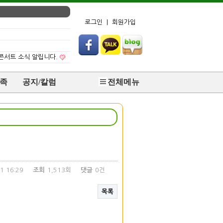
로그인
|
회원가입
 콘서트 소식 알립니다.
족
공지/칼럼
전체메뉴
1 16:29
조회
1,513회
댓글
0건
목록