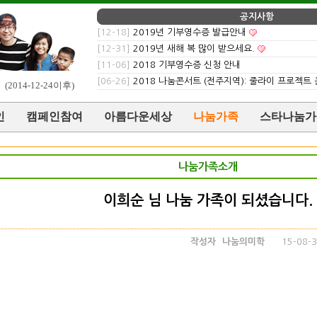
공지사항
[12-18]
2019년 기부영수증 발급안내
[12-31]
2019년 새해 복 많이 받으세요.
[11-06]
2018 기부영수증 신청 안내
[06-26]
2018 나눔콘서트 (전주지역): 줄라이 프로젝트
0
(2014-12-24이후)
인
캠페인참여
아름다운세상
나눔가족
스타나눔가
나눔가족소개
이희순 님 나눔 가족이 되셨습니다.
작성자
나눔의미학
15-08-3