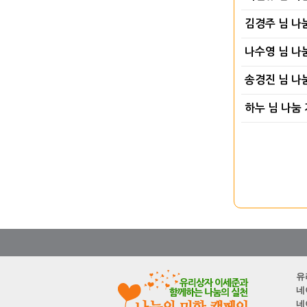
김경주 님 나
나수영 님 나
송경진 님 나
하누 님 나눔
유
네
네