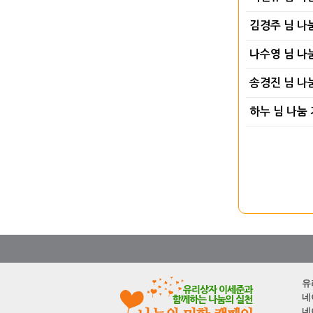
김경주 님 나
나수영 님 나
송경진 님 나
하누 님 나눔
유
네
네