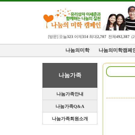
[방문] 오늘
323
어제
314
최대
2,707
전체
492,387
(2
나눔의미학
나눔의미학캠페
나눔가족
나눔가족안내
나눔가족Q&A
나눔가족회원소개