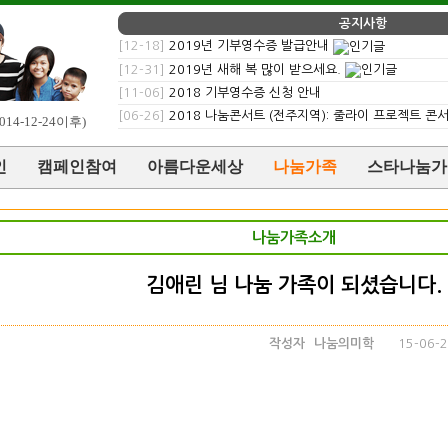
공지사항
[12-18]
2019년 기부영수증 발급안내
[12-31]
2019년 새해 복 많이 받으세요.
[11-06]
2018 기부영수증 신청 안내
[06-26]
2018 나눔콘서트 (전주지역): 줄라이 프로젝트 콘
014-12-24이후)
인
캠페인참여
아름다운세상
나눔가족
스타나눔가
나눔가족소개
김애린 님 나눔 가족이 되셨습니다.
작성자
나눔의미학
15-06-2