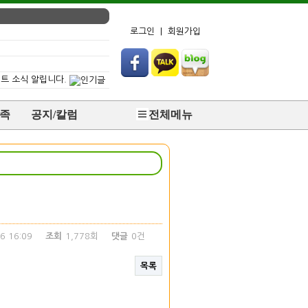
로그인
|
회원가입
서트 소식 알립니다.
족
공지/칼럼
전체메뉴
6 16:09
조회
1,778회
댓글
0건
목록