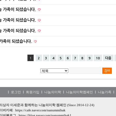
눔 가족이 되셨습니다.
눔 가족이 되셨습니다.
눔 가족이 되셨습니다.
 가족이 되셨습니다.
1
2
3
4
5
6
7
8
9
10
다음
로그인
회원가입
나눔의미학
나눔의미학켐페인
나눔가족
|
|
|
|
|
|
리상자 이세준과 함께하는 나눔의미학 켐페인 (Since 2014-12-24)
이버카페
:
https://cafe.naver.com/nanummihak
이버블로그
:
https://blog.naver.com/nanummihak1