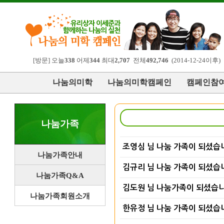
[방문] 오늘
338
어제
344
최대
2,707
전체
492,746
(2014-12-24이후)
나눔의미학
나눔의미학캠페인
캠페인참
나눔가족
조영심 님 나눔 가족이 되셨습
나눔가족안내
김규리 님 나눔 가족이 되셨습
나눔가족Q&A
김도원 님 나눔가족이 되셨습
나눔가족회원소개
한유정 님 나눔 가족이 되셨습