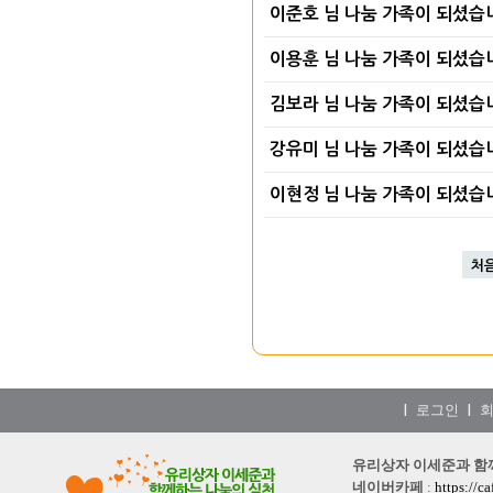
이준호 님 나눔 가족이 되셨습
이용훈 님 나눔 가족이 되셨습
김보라 님 나눔 가족이 되셨습
강유미 님 나눔 가족이 되셨습
이현정 님 나눔 가족이 되셨습
처
로그인
|
|
유리상자 이세준과 함께하는
네이버카페
:
https://c