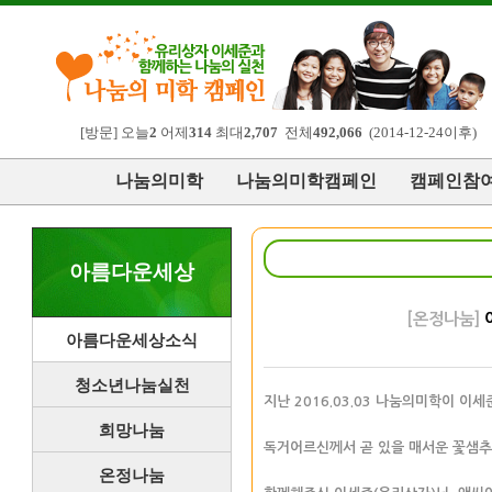
[방문] 오늘
2
어제
314
최대
2,707
전체
492,066
(2014-12-24이후)
나눔의미학
나눔의미학캠페인
캠페인참
아름다운세상
[온정나눔]
이
아름다운세상소식
청소년나눔실천
지난 2016.03.03 나눔의미학이 이
희망나눔
독거어르신께서 곧 있을 매서운 꽃샘
온정나눔