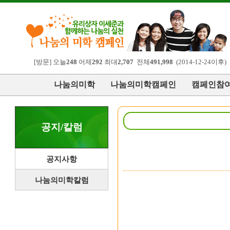
[방문] 오늘
248
어제
292
최대
2,707
전체
491,998
(2014-12-24이후)
나눔의미학
나눔의미학캠페인
캠페인참
공지/칼럼
공지사항
나눔의미학칼럼