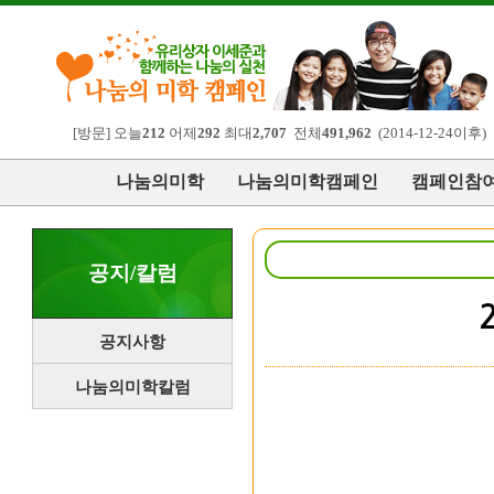
[방문] 오늘
212
어제
292
최대
2,707
전체
491,962
(2014-12-24이후)
나눔의미학
나눔의미학캠페인
캠페인참
공지/칼럼
공지사항
나눔의미학칼럼